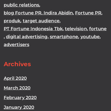
public relations
,
blog Fortune PR. Indira Abidin
,
Fortune PR
,
produk
,
target audience
,
PT Fortune Indonesia Tbk
,
television
,
fortune
,
digital advertising
,
smartphone
,
youtube
,
advertisers
Archives
April 2020
March 2020
February 2020
January 2020