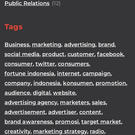
Public Relations
(12)
Tags
Business
,
marketing
,
advertising
,
brand
,
social media
,
product
,
customer
,
facebook
,
consumer
,
twitter
,
consumers
,
fortune indonesia
,
internet
,
campaign
,
company
,
indonesia
,
konsumen
,
promotion
,
audience
,
digital
,
website
,
advertising agency
,
marketers
,
sales
,
advertisement
,
advertiser
,
content
,
brand awareness
,
promosi
,
target market
,
creativity
,
marketing strategy
,
radio
,