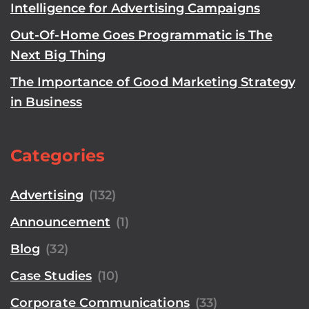
Intelligence for Advertising Campaigns
Out-Of-Home Goes Programmatic is The
Next Big Thing
The Importance of Good Marketing Strategy
in Business
Categories
Advertising
(132)
Announcement
(1)
Blog
(32)
Case Studies
(10)
Corporate Communications
(33)