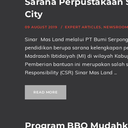
Sarana Perpustakaan S
City
09 AUGUST 2019
EXPERT ARTICLES
,
NEWSROO
Sinar Mas Land melalui PT Bumi Serpon
pendidikan berupa sarana kelengkapan p
Madrasah Ibtidaiyah (MI) di wilayah Kab
Pemberian bantuan ini merupakan salah s
Responsibility (CSR) Sinar Mas Land ...
READ MORE
Program BBQ Mudahka