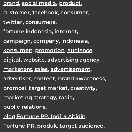
brand
,
social media
,
product
,
customer
,
facebook
,
consumer
,
twitter
,
consumers
,
fortune indonesia
,
internet
,
campaign
,
company
,
indonesia
,
konsumen
,
promotion
,
audience
,
digital
,
website
,
advertising agency
,
marketers
,
sales
,
advertisement
,
advertiser
,
content
,
brand awareness
,
promosi
,
target market
,
creativity
,
marketing strategy
,
radio
,
public relations
,
blog Fortune PR. Indira Abidin
,
Fortune PR
,
produk
,
target audience
,