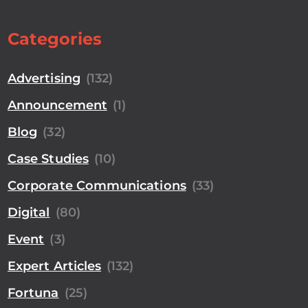
Categories
Advertising
(132)
Announcement
(1)
Blog
(32)
Case Studies
(10)
Corporate Communications
(33)
Digital
(80)
Event
(3)
Expert Articles
(132)
Fortuna
(25)