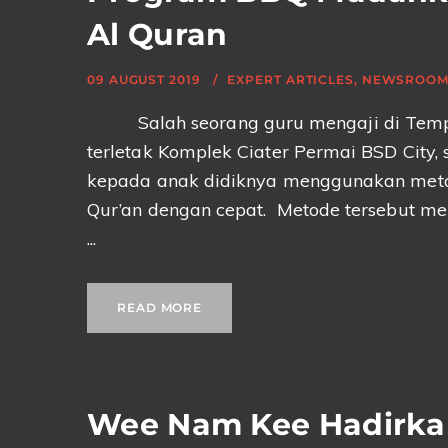
Al Quran
09 AUGUST 2019
EXPERT ARTICLES
,
NEWSROO
Salah seorang guru mengaji di Tempat 
terletak Komplek Ciater Permai BSD City
kepada anak didiknya menggunakan meto
Qur’an dengan cepat. Metode tersebut m
...
READ MORE
Wee Nam Kee Hadirkan