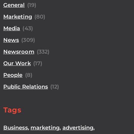
General
(19)
Marketing
(80)
Media
(43)
News
(309)
Newsroom
(332)
Our Work
(17)
People
(8)
Public Relations
(12)
Tags
Business
,
marketing
,
advertising
,