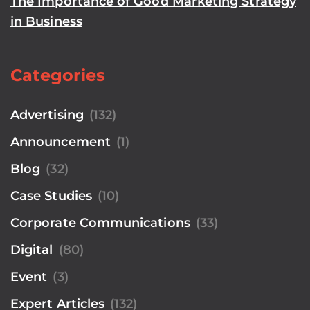
The Importance of Good Marketing Strategy
in Business
Categories
Advertising
(132)
Announcement
(1)
Blog
(32)
Case Studies
(10)
Corporate Communications
(33)
Digital
(80)
Event
(3)
Expert Articles
(132)