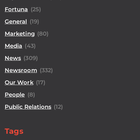
Fortuna
(25)
General
(19)
Marketing
(80)
Media
(43)
News
(309)
Newsroom
(332)
Our Work
(17)
People
(8)
Public Relations
(12)
Tags