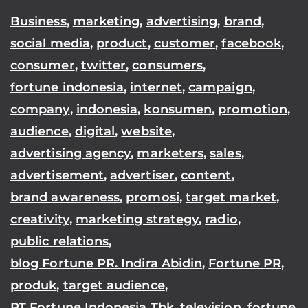
Business
,
marketing
,
advertising
,
brand
,
social media
,
product
,
customer
,
facebook
,
consumer
,
twitter
,
consumers
,
fortune indonesia
,
internet
,
campaign
,
company
,
indonesia
,
konsumen
,
promotion
,
audience
,
digital
,
website
,
advertising agency
,
marketers
,
sales
,
advertisement
,
advertiser
,
content
,
brand awareness
,
promosi
,
target market
,
creativity
,
marketing strategy
,
radio
,
public relations
,
blog Fortune PR. Indira Abidin
,
Fortune PR
,
produk
,
target audience
,
PT Fortune Indonesia Tbk
,
television
,
fortune