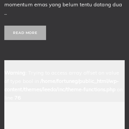
momentum emas yang belum tentu datang dua
...
READ MORE
Warning
: Trying to access array offset on value
of type bool in
/home/fortuneg/public_html/wp-
content/themes/leedo/inc/theme-functions.php
on
line
76