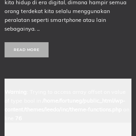
kita hidup di era digital, dimana hampir semua
orang terdekat kita selalu menggunakan
peralatan seperti smartphone atau lain
sebagainya. ...
READ MORE
Warning
: Trying to access array offset on value
of type bool in
/home/fortuneg/public_html/wp-
content/themes/leedo/inc/theme-functions.php
on
line
76