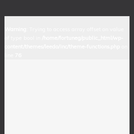
Warning
: Trying to access array offset on value
of type bool in
/home/fortuneg/public_html/wp-
content/themes/leedo/inc/theme-functions.php
on
line
76