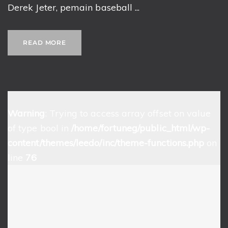
Derek Jeter, pemain baseball ...
READ MORE
Warning
: Trying to access array offset on value
of type bool in
/home/fortuneg/public_html/wp-
content/themes/leedo/inc/theme-functions.php
on
line
76