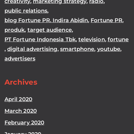
creativity
,
marketing strategy
,
radio
,
public relations
,
blog Fortune PR. Indira Abidin
,
Fortune PR
,
produk
,
target audience
,
PT Fortune Indonesia Tbk
,
television
,
fortune
,
digital advertising
,
smartphone
,
youtube
,
advertisers
Archives
April 2020
March 2020
February 2020