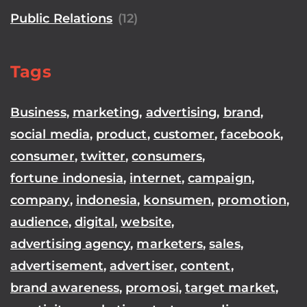
Public Relations
(12)
Tags
Business
,
marketing
,
advertising
,
brand
,
social media
,
product
,
customer
,
facebook
,
consumer
,
twitter
,
consumers
,
fortune indonesia
,
internet
,
campaign
,
company
,
indonesia
,
konsumen
,
promotion
,
audience
,
digital
,
website
,
advertising agency
,
marketers
,
sales
,
advertisement
,
advertiser
,
content
,
brand awareness
,
promosi
,
target market
,