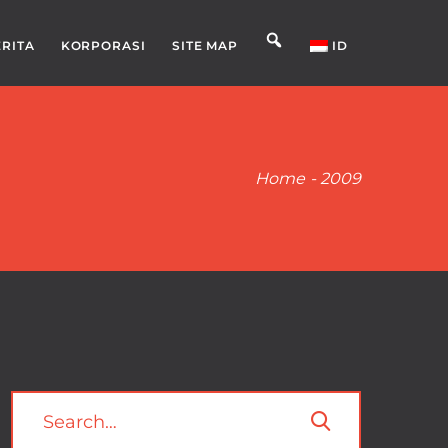
ERITA
KORPORASI
SITE MAP
ID
Home
-
2009