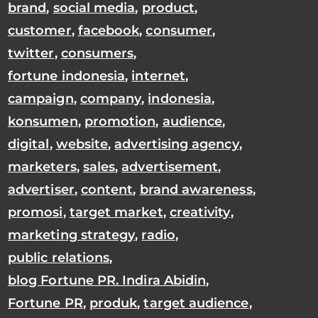
brand
,
social media
,
product
,
customer
,
facebook
,
consumer
,
twitter
,
consumers
,
fortune indonesia
,
internet
,
campaign
,
company
,
indonesia
,
konsumen
,
promotion
,
audience
,
digital
,
website
,
advertising agency
,
marketers
,
sales
,
advertisement
,
advertiser
,
content
,
brand awareness
,
promosi
,
target market
,
creativity
,
marketing strategy
,
radio
,
public relations
,
blog Fortune PR. Indira Abidin
,
Fortune PR
,
produk
,
target audience
,