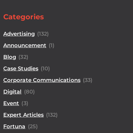
Categories
Advertising
(132)
Announcement
(1)
Blog
(32)
Case Studies
(10)
Corporate Communications
(33)
Digital
(80)
Event
(3)
Expert Articles
(132)
Fortuna
(25)