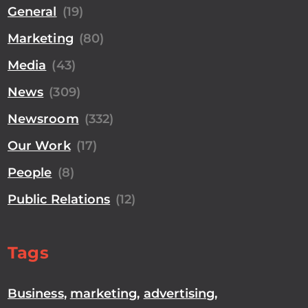
General
(19)
Marketing
(80)
Media
(43)
News
(309)
Newsroom
(332)
Our Work
(17)
People
(8)
Public Relations
(12)
Tags
Business
,
marketing
,
advertising
,