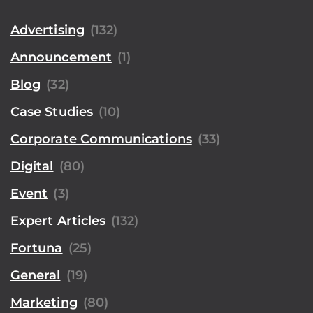
Advertising
(132)
Announcement
(1)
Blog
(32)
Case Studies
(10)
Corporate Communications
(33)
Digital
(80)
Event
(3)
Expert Articles
(132)
Fortuna
(25)
General
(19)
Marketing
(80)