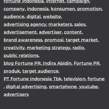
fortune indonesia
,
internet
,
campaign
,
company
,
indonesia
,
konsumen
,
promotion
,
audience
,
digital
,
website
,
advertising agency
,
marketers
,
sales
,
advertisement
,
advertiser
,
content
,
brand awareness
,
promosi
,
target market
,
creativity
,
marketing strategy
,
radio
,
public relations
,
blog Fortune PR. Indira Abidin
,
Fortune PR
,
produk
,
target audience
,
PT Fortune Indonesia Tbk
,
television
,
fortune
,
digital advertising
,
smartphone
,
youtube
,
advertisers