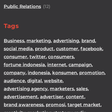
Public Relations
(12)
Tags
Business
,
marketing
,
advertising
,
brand
,
social media
,
product
,
customer
,
facebook
,
consumer
,
twitter
,
consumers
,
fortune indonesia
,
internet
,
campaign
,
company
,
indonesia
,
konsumen
,
promotion
,
audience
,
digital
,
website
,
advertising agency
,
marketers
,
sales
,
advertisement
,
advertiser
,
content
,
brand awareness
,
promosi
,
target market
,