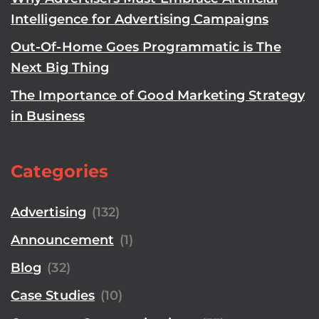
Intelligence for Advertising Campaigns
Out-Of-Home Goes Programmatic is The
Next Big Thing
The Importance of Good Marketing Strategy
in Business
Categories
Advertising
(132)
Announcement
(1)
Blog
(32)
Case Studies
(10)