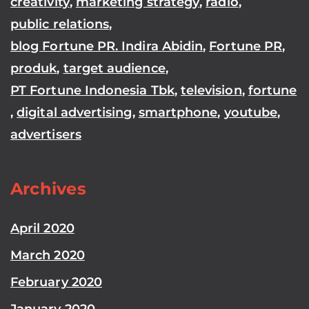
creativity
,
marketing strategy
,
radio
,
public relations
,
blog Fortune PR. Indira Abidin
,
Fortune PR
,
produk
,
target audience
,
PT Fortune Indonesia Tbk
,
television
,
fortune
,
digital advertising
,
smartphone
,
youtube
,
advertisers
Archives
April 2020
March 2020
February 2020
January 2020