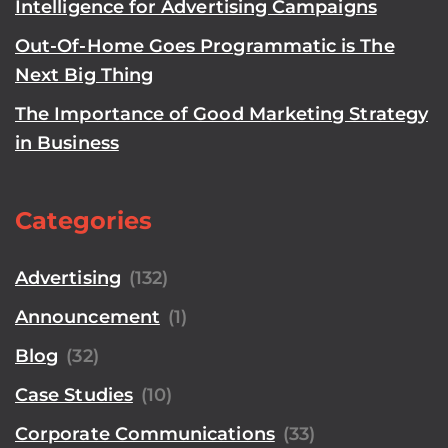
Intelligence for Advertising Campaigns
Out-Of-Home Goes Programmatic is The
Next Big Thing
The Importance of Good Marketing Strategy
in Business
Categories
Advertising
(132)
Announcement
(1)
Blog
(32)
Case Studies
(10)
Corporate Communications
(33)