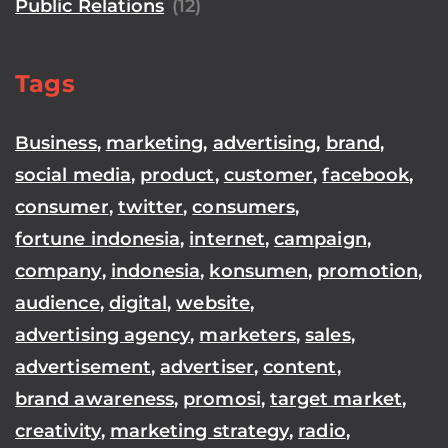
Public Relations
(12)
Tags
Business
,
marketing
,
advertising
,
brand
,
social media
,
product
,
customer
,
facebook
,
consumer
,
twitter
,
consumers
,
fortune indonesia
,
internet
,
campaign
,
company
,
indonesia
,
konsumen
,
promotion
,
audience
,
digital
,
website
,
advertising agency
,
marketers
,
sales
,
advertisement
,
advertiser
,
content
,
brand awareness
,
promosi
,
target market
,
creativity
,
marketing strategy
,
radio
,