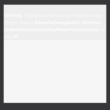
Warning
: Trying to access array offset on value
of type bool in
/home/fortuneg/public_html/wp-
content/themes/leedo/inc/theme-functions.php
on
line
76