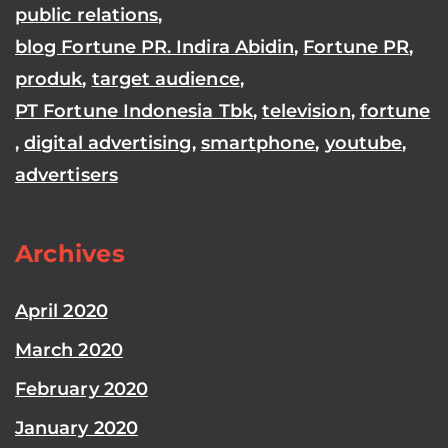
public relations
,
blog Fortune PR. Indira Abidin
,
Fortune PR
,
produk
,
target audience
,
PT Fortune Indonesia Tbk
,
television
,
fortune
,
digital advertising
,
smartphone
,
youtube
,
advertisers
Archives
April 2020
March 2020
February 2020
January 2020