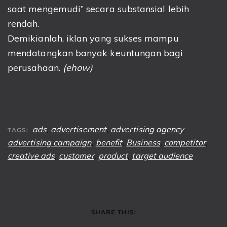
saat mengemudi” secara substansial lebih
rendah.
Demikianlah, iklan yang sukses mampu
mendatangkan banyak keuntungan bagi
perusahaan.
(ehow)
ads
,
advertisement
,
advertising agency
,
TAGS:
advertising campaign
,
benefit
,
Business
,
competitor
,
creative ads
,
customer
,
product
,
target audience
SHARE THIS: