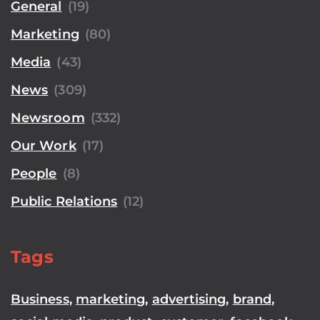
General
(19)
Marketing
(80)
Media
(43)
News
(309)
Newsroom
(332)
Our Work
(17)
People
(8)
Public Relations
(12)
Tags
Business
,
marketing
,
advertising
,
brand
,