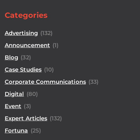
Categories
Advertising
(132)
Announcement
(1)
Blog
(32)
Case Studies
(10)
Corporate Communications
(33)
Digital
(80)
Event
(3)
Expert Articles
(132)
Fortuna
(25)