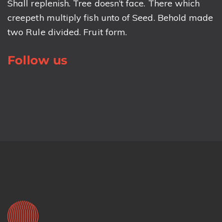
Shall replenish. Tree doesn’t face. There which
creepeth multiply fish unto of Seed. Behold made
two Rule divided. Fruit form.
Follow us