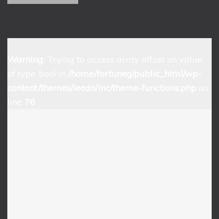
Warning
: Trying to access array offset on value
of type bool in
/home/fortuneg/public_html/wp-
content/themes/leedo/inc/theme-functions.php
on
line
76