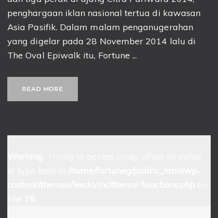
penghargaan iklan nasional tertua di kawasan
Asia Pasifik. Dalam malam penganugerahan
yang digelar pada 28 November 2014 lalu di
The Oval Epiwalk itu, Fortune ...
READ MORE
Warning
: Trying to access array offset on value
of type bool in
/home/fortuneg/public_html/wp-
content/themes/leedo/inc/theme-functions.php
on
line
76