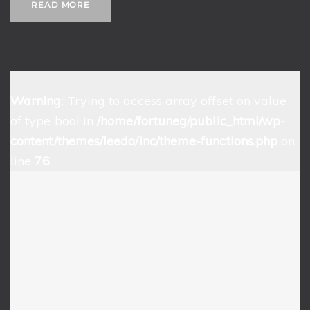
READ MORE
Warning
: Trying to access array offset on value
of type bool in
/home/fortuneg/public_html/wp-
content/themes/leedo/inc/theme-functions.php
on
line
76