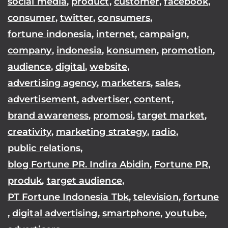
social media
,
product
,
customer
,
facebook
,
consumer
,
twitter
,
consumers
,
fortune indonesia
,
internet
,
campaign
,
company
,
indonesia
,
konsumen
,
promotion
,
audience
,
digital
,
website
,
advertising agency
,
marketers
,
sales
,
advertisement
,
advertiser
,
content
,
brand awareness
,
promosi
,
target market
,
creativity
,
marketing strategy
,
radio
,
public relations
,
blog Fortune PR. Indira Abidin
,
Fortune PR
,
produk
,
target audience
,
PT Fortune Indonesia Tbk
,
television
,
fortune
,
digital advertising
,
smartphone
,
youtube
,