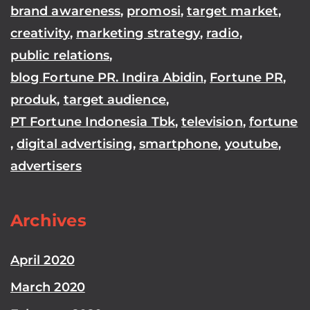
brand awareness
,
promosi
,
target market
,
creativity
,
marketing strategy
,
radio
,
public relations
,
blog Fortune PR. Indira Abidin
,
Fortune PR
,
produk
,
target audience
,
PT Fortune Indonesia Tbk
,
television
,
fortune
,
digital advertising
,
smartphone
,
youtube
,
advertisers
Archives
April 2020
March 2020