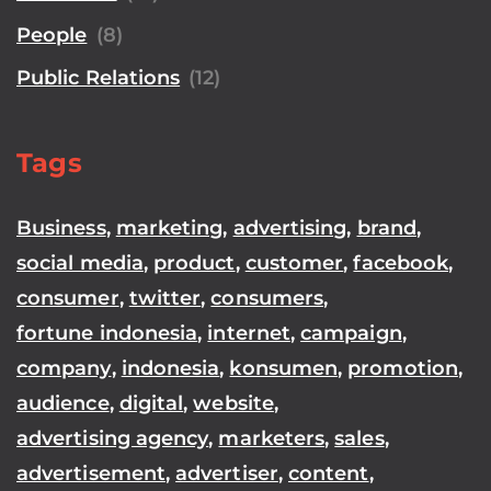
People
(8)
Public Relations
(12)
Tags
Business
,
marketing
,
advertising
,
brand
,
social media
,
product
,
customer
,
facebook
,
consumer
,
twitter
,
consumers
,
fortune indonesia
,
internet
,
campaign
,
company
,
indonesia
,
konsumen
,
promotion
,
audience
,
digital
,
website
,
advertising agency
,
marketers
,
sales
,
advertisement
,
advertiser
,
content
,