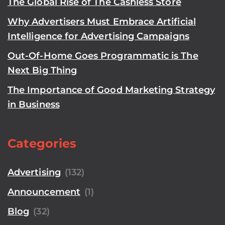
The Global Rise of The Cashless Store
Why Advertisers Must Embrace Artificial
Intelligence for Advertising Campaigns
Out-Of-Home Goes Programmatic is The
Next Big Thing
The Importance of Good Marketing Strategy
in Business
Categories
Advertising
(132)
Announcement
(1)
Blog
(32)