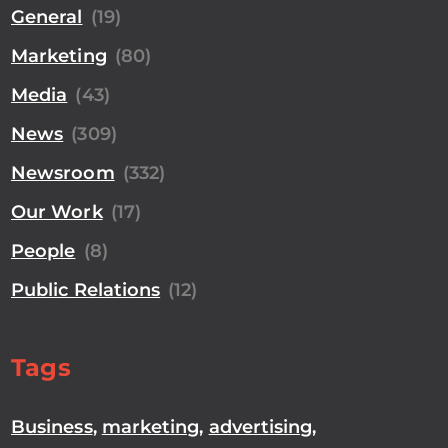
General
(19)
Marketing
(80)
Media
(43)
News
(309)
Newsroom
(332)
Our Work
(17)
People
(8)
Public Relations
(12)
Tags
Business
,
marketing
,
advertising
,