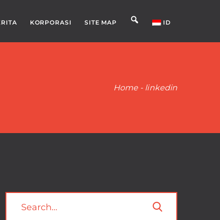
ERITA
KORPORASI
SITE MAP
ID
Home
-
linkedin