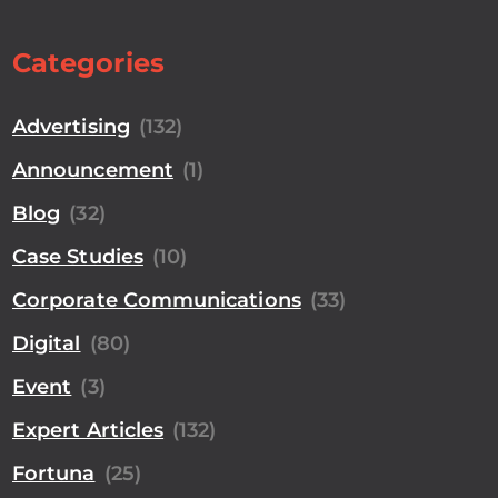
Categories
Advertising
(132)
Announcement
(1)
Blog
(32)
Case Studies
(10)
Corporate Communications
(33)
Digital
(80)
Event
(3)
Expert Articles
(132)
Fortuna
(25)