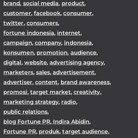
brand
,
social media
,
product
,
customer
,
facebook
,
consumer
,
twitter
,
consumers
,
fortune indonesia
,
internet
,
campaign
,
company
,
indonesia
,
konsumen
,
promotion
,
audience
,
digital
,
website
,
advertising agency
,
marketers
,
sales
,
advertisement
,
advertiser
,
content
,
brand awareness
,
promosi
,
target market
,
creativity
,
marketing strategy
,
radio
,
public relations
,
blog Fortune PR. Indira Abidin
,
Fortune PR
,
produk
,
target audience
,