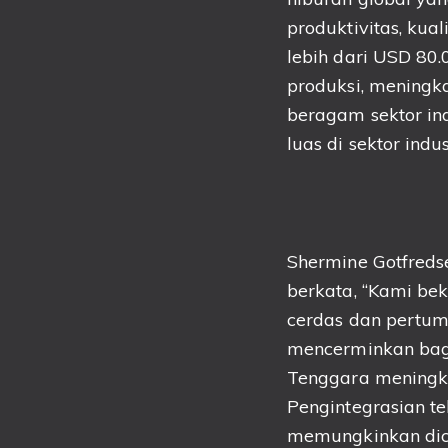
produktivitas, kua
lebih dari USD 80.0
produksi, meningka
beragam sektor ind
luas di sektor indus
Shermine Gotfreds
berkata, “Kami bek
cerdas dan pertumb
mencerminkan baga
Tenggara meningka
Pengintegrasian te
memungkinkan dica