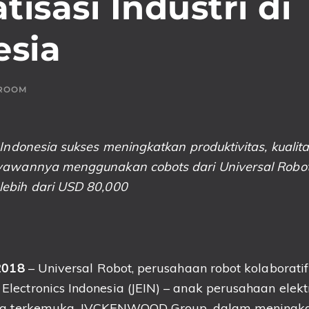
isasi Industri di
esia
ROOM
 Indonesia sukses meningkatkan produktivitas, kualit
yawannya menggunakan cobots dari Universal Robots
ebih dari USD 80,000
 2018
– Universal Robot, perusahaan robot kolaborati
lectronics Indonesia (JEIN) – anak perusahaan elekt
ang terkemuka, JVCKENWOOD Group, dalam meningk