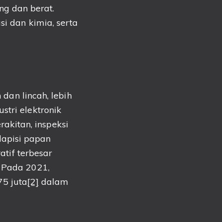
g dan berat.
si dan kimia, serta
 dan lincah, lebih
stri elektronik
kitan, inspeksi
apisi papan
atif terbesar
. Pada 2021,
75 juta
[2]
dalam