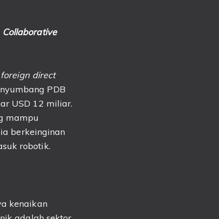
s
Collaborative
m
foreign direct
 penyumbang PDB
ar USD 12 miliar.
ang mampu
sia berkeinginan
suk robotik.
ya kenaikan
nik adalah sektor