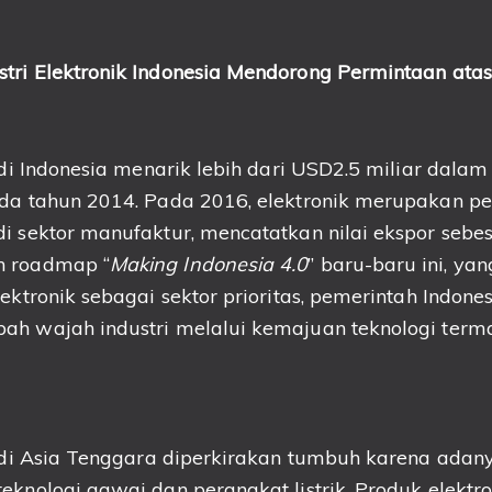
tri Elektronik Indonesia Mendorong Permintaan ata
k di Indonesia menarik lebih dari USD2.5 miliar dala
ada tahun 2014. Pada 2016, elektronik merupakan
i sektor manufaktur, mencatatkan nilai ekspor sebes
n roadmap “
Making Indonesia 4.0
” baru-baru ini, y
lektronik sebagai sektor prioritas, pemerintah Indone
ah wajah industri melalui kemajuan teknologi terma
k di Asia Tenggara diperkirakan tumbuh karena adan
eknologi gawai dan perangkat listrik. Produk elektro