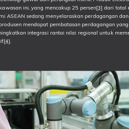
i kawasan ini, yang mencakup 25 persen
[3]
dari total
mi ASEAN sedang menyelaraskan perdagangan dan 
 produsen mendapat pembatasan perdagangan yang l
ingkatkan integrasi rantai nilai regional untuk me
if
[4]
.