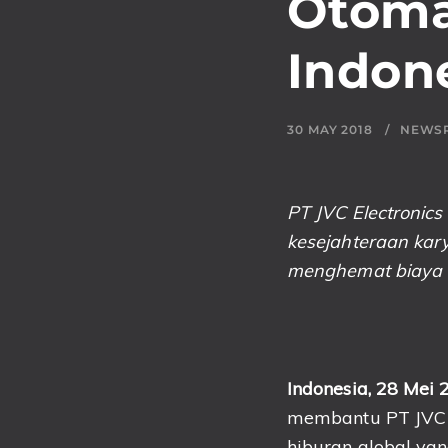
Otomat
Indon
30 MAY 2018
NEWS
PT JVC Electronics
kesejahteraan kar
menghemat biaya l
Indonesia, 28 Mei
membantu PT JVC E
hiburan global y