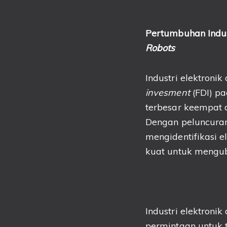
Pertumbuhan Indus
Robots
Industri elektroni
invesme
nt
(FDI) p
terbesar keempat d
Dengan peluncura
mengidentifikasi e
kuat untuk mengub
Industri elektroni
permintaan untuk t