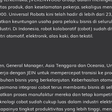
litas produk, dan keselamatan pekerja, sekaligus m
00. Universal Robots kini telah hadir di lebih dari 2
tkan keuntungan usaha para pelaku bisnis di seluru
ustri. Di Indonesia, robot kolaboratif (cobot) sudah 
tri otomotif, elektronik, alas kaki, dan tekstil.
en, General Manager, Asia Tenggara dan Oceania, Un
erja dengan JEIN untuk mempercepat transisi ke pro
uhan bisnis yang berkelanjutan. Keberhasilan otoma
imana integrasi cobot terus membantu bisnis di sel
tkan proses manufaktur mereka dan tetap kompetiti
knologi cobot sudah cukup luas dalam industri elektr
painya tingkat produktivitas yang lebih tinggi, me