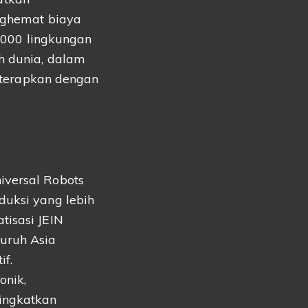
enghemat biaya
3,000 lingkungan
h dunia, dalam
diterapkan dengan
iversal Robots
duksi yang lebih
tisasi JEIN
uruh Asia
f.
onik,
ningkatkan