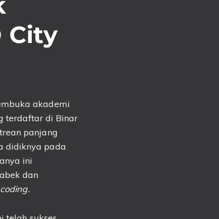
k
 City
membuka akademi
 terdaftar di Binar
trean panjang
a didiknya pada
anya ini
tabek dan
r
coding.
 telah sukses