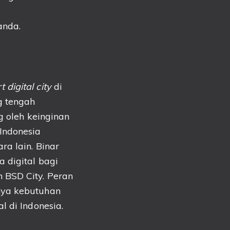
anda.
 digital city
di
g tengah
g oleh keinginan
Indonesia
ra lain. Binar
 digital
bagi
 BSD City. Peran
nya kebutuhan
l di Indonesia.