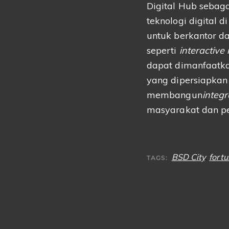
Digital Hub sebaga
teknologi digital 
untuk berkantor da
seperti
interactive
dapat dimanfaatka
yang dipersiapkan
membangun
integr
masyarakat dan p
BSD City
,
fortu
TAGS: