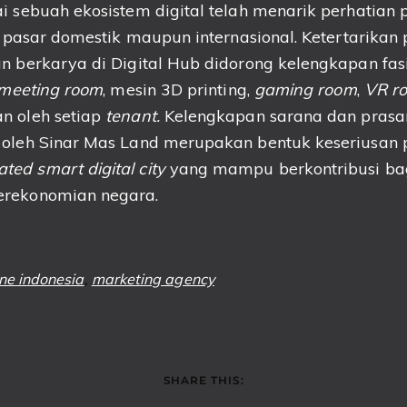
i sebuah ekosistem digital telah menarik perhatian p
di pasar domestik maupun internasional. Ketertarikan 
n berkarya di Digital Hub didorong kelengkapan fas
 meeting room
, mesin 3D printing,
gaming room
,
VR r
n oleh setiap
tenant.
Kelengkapan sarana dan prasar
 oleh Sinar Mas Land merupakan bentuk keseriusan
ated smart digital city
yang mampu berkontribusi ba
erekonomian negara.
ne indonesia
,
marketing agency
SHARE THIS: