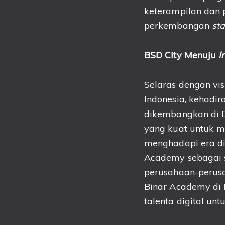
keterampilan dan p
perkembangan
st
BSD City Menuju
I
Selaras dengan v
Indonesia, kehadi
dikembangkan di Di
yang kuat untuk 
menghadapi era dig
Academy sebagai sa
perusahaan-perusa
Binar Academy di 
talenta digital un