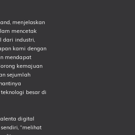
Land, menjelaskan
lam mencetak
dari industri,
apan kami dengan
kan mendapat
dorong kemajuan
ran sejumlah
nantinya
 teknologi besar
di
talenta
digital
endiri, “melihat