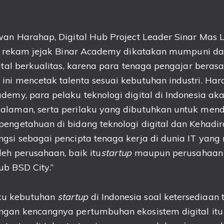
wan Harahap, Digital Hub Project Leader Sinar Mas 
r
ekam jejak Binar Academy
dikatakan mumpuni
da
ital berkualitas
, karena para tenaga pengajar berasal 
ni mencetak talenta sesuai kebutuhan industri.
Har
cademy,
para
pelaku teknologi digital di Indonesia a
alaman, serta perilaku
yang dibutuhkan untuk men
pengetahuan di bidang teknologi digital dan Kehadi
gsi sebagai pencipta tenaga kerja di dunia IT yang 
leh
perusahaan
,
baik itu
startup
maupun
p
erusahaan
Hub
BSD City
.”
u kebutuhan
startup
di Indonesia soal ketersediaan 
gan kencangnya pertumbuhan ekosistem digital itu s