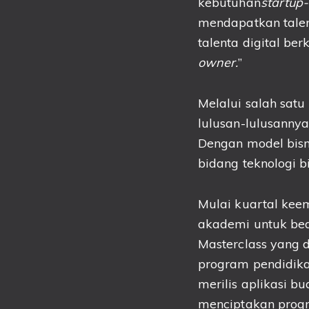
kebutuhan
startup-
mendapatkan talent
talenta digital ber
owner.
”
Melalui salah sat
lulusan-lulusanny
Dengan model bisn
bidang teknologi b
Mulai kuartal ke
akademi untuk beas
Masterclass
yang d
program pendidikan
merilis aplikasi b
menciptakan prog