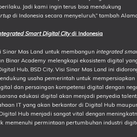
erilaku. Jadi kami ingin terus bisa mendukung
artup
di Indonesia secara menyeluruh,” tambah Alam
ntegrated Smart Digital City
di Indonesia
isi Sinar Mas Land untuk membangun
integrated smart
ran Binar Academy melengkapi ekosistem digital yan
gital Hub, BSD City. Visi Sinar Mas Land ini didoron
mendukung usaha pemerintah untuk mempersiapkan 
ital dan persaingan kompetensi digital dengan nega
rana edukasi digital akan menjadi penyedia talenta
haan IT yang akan berkantor di Digital Hub maupun
Digital Hub menjadi sangat vital dengan meningkat
tuk memenuhi permintaan pertumbuhan industri digita