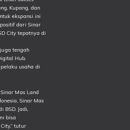
ng, Kupang, dan
tuk ekspansi ini
sitif dari Sinar
 City tepatnya di
d juga tengah
gital Hub.
pelaku usaha di
n Sinar Mas Land
donesia, Sinar Mas
 BSD. Jadi,
mi bisa
ity,” tutur