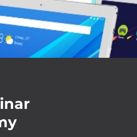
inar
my