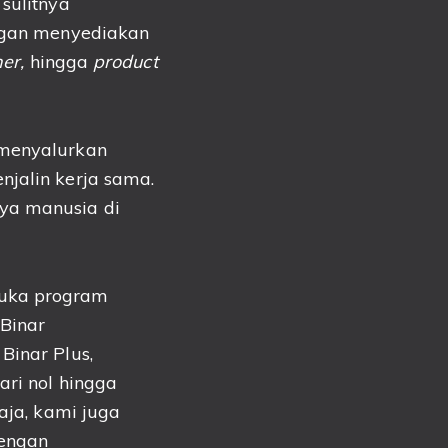
 sulitnya
engan menyediakan
ner,
hingga
product
 menyalurkan
jalin kerja sama.
aya manusia di
buka program
 Binar
Binar Plus,
ari nol hingga
saja, kami juga
engan