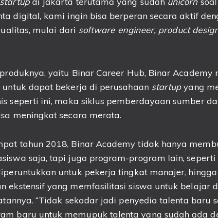
startup
di Jakarta terutama yang sudah
unicorn
soal
a digital, kami ingin bisa berperan secara aktif d
kualitas, mulai dari
software engineer, product desig
u produknya, yaitu Binar Career Hub, Binar Academy
a untuk dapat bekerja di perusahaan
startup
yang men
is seperti ini, maka siklus pemberdayaan sumber d
isa meningkat secara merata.
empat tahun 2018, Binar Academy tidak hanya mem
iswa saja, tapi juga program-program lain, seperti
iperuntukkan untuk pekerja tingkat manajer, hingga 
 ekstensif yang memfasilitasi siswa untuk belajar d
uatannya. “Tidak sekadar jadi penyedia talenta baru 
ram baru untuk memupuk talenta yang sudah ada d