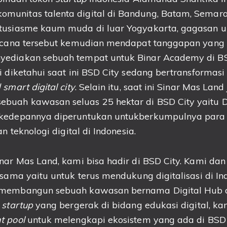
unitas talenta digital di Bandung, Batam, Semara
tusiasme kaum muda di luar Yogyakarta, gagasan un
ncana tersebut kemudian mendapat tanggapan yang po
ediakan sebuah tempat untuk Binar Academy di BSD
i diketahui saat ini BSD City sedang bertransformasi
 smart digital city
. Selain itu, saat ini Sinar Mas Lan
uah kawasan seluas 25 hektar di BSD City yaitu Di
kedepannya diperuntukan untuk
berkumpulnya para 
dan
t
eknologi
d
igital
di Indonesia.
nar Mas Land, kami bisa hadir di BSD City. Kami da
 sama yaitu untuk terus mendukung digitalisasi di In
membangun sebuah kawasan bernama Digital Hub di
u
startup
yang bergerak di bidang edukasi digital, ka
nt pool
untuk melengkapi ekosistem yang ada di BSD C