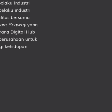
elaku industri
pelaku industri
ilitas bersama
oom
,
Segway
yang
ana Digital Hub
 perusahaan untuk
gi kehidupan