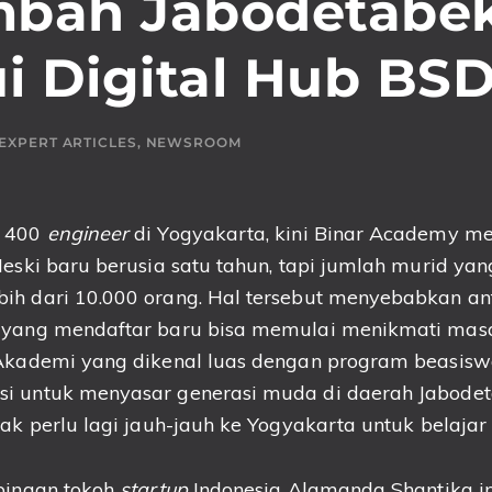
bah Jabodetabe
i Digital Hub BSD
EXPERT ARTICLES
,
NEWSROOM
n 400
engineer
di Yogyakarta, kini Binar Academy 
Meski baru berusia satu tahun, tapi jumlah murid yang
ih dari 10.000 orang. Hal tersebut menyebabkan an
 yang mendaftar baru bisa memulai menikmati mas
 Akademi yang dikenal luas dengan program beasisw
i untuk menyasar generasi muda di daerah Jabode
dak perlu lagi jauh-jauh ke Yogyakarta untuk belaja
 binaan tokoh
startup
Indonesia Alamanda Shantika ini