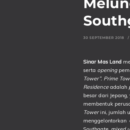
Melun
South
30 SEPTEMBER 2018
Sinar Mas Land
men
serta
opening
pema
Tower”.
Prime Tow
Residence
adalah
besar dari Jepang,
membentuk perus
Tower
ini, jumlah 
menggelontorkan d
Southgate,
mixed u