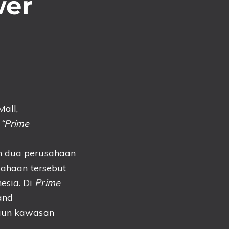
wer
all,
“Prime
n dua perusahaan
usahaan tersebut
esia. Di
Prime
and
ngun kawasan