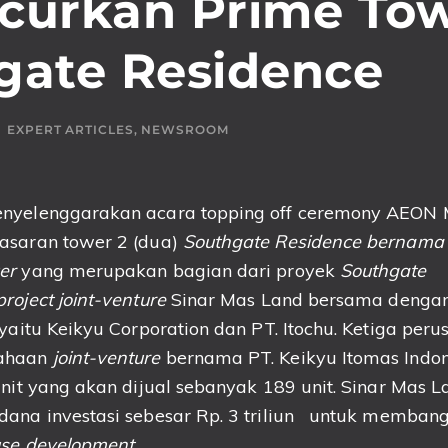
curkan Prime To
gate Residence
EXPERT ARTICLES
,
NEWSROOM
yelenggarakan acara topping off ceremony AEON M
saran tower 2 (dua)
Southgate Residence bernama 
er
yang merupakan bagian dari proyek
Southgate
project joint-venture
Sinar Mas Land bersama denga
 yaitu Keikyu Corporation dan PT. Itochu. Ketiga per
ahaan
joint-venture
bernama PT. Keikyu Itomas Indon
unit yang akan dijual sebanyak 189 unit. Sinar Mas L
ana investasi sebesar Rp. 3 triliun untuk memba
se development.