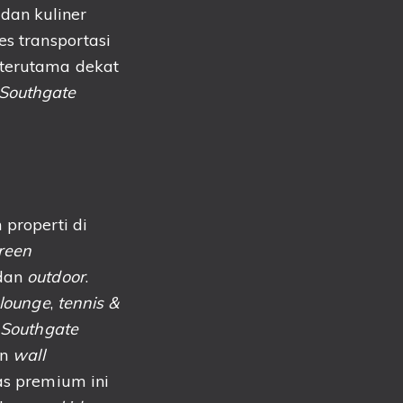
dan kuliner
es transportasi
 terutama dekat
Southgate
roperti di
reen
dan
outdoor
.
lounge
,
tennis &
.
Southgate
an
wall
as premium ini