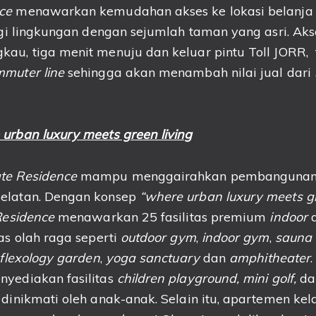
ce
menawarkan kemudahan akses ke lokasi belanja 
ngi lingkungan dengan sejumlah taman yang asri. Aks
kau, tiga menit menuju dan keluar pintu Toll JORR,
muter line
sehingga akan menambah nilai jual dari
urban luxury meets green living
te
Residence
mampu menggairahkan pembangunan p
elatan. Dengan konsep
“where urban luxury meets g
Residence
menawarkan 25 fasilitas premium
indoor
tas olah raga seperti
outdoor gym
,
indoor gym
,
sauna 
eflexology garden
,
yoga sanctuary
dan
amphitheater
yediakan fasilitas
children playground, mini golf,
d
dinikmati oleh anak-anak. Selain itu, apartemen kel