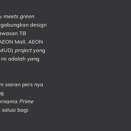
y meets green
ggabungkan design
kawasan TB
 AEON Mall. AEON
MUD)
project
yang
ini adalah yang
 siaran pers nya
ng
ernama
Prime
solusi bagi