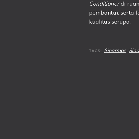
Conditioner
di ruan
pembantu), serta f
kualitas serupa.
Sinarmas
,
Sin
TAGS: