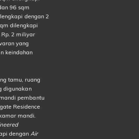
5 dan 96 sqm
ilengkapi dengan 2
sqm dilengkapi
Rp. 2 miliyar
waran yang
an keindahan
ng tamu, ruang
ng digunakan
 mandi pembantu
thgate Residence
 kamar mandi.
ineered
kapi dengan
Air