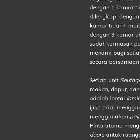
dengan 1 kamar ti
dilengkapi dengan 
kamar tidur + maid
dengan 3 kamar tid
sudah termasuk p
menarik bagi set
secara bersamaan
Setiap unit
Southg
makan, dapur, dan
adalah lantai
lami
(jika ada) menggu
menggunakan
pai
Pintu utama men
doors
untuk ruanga