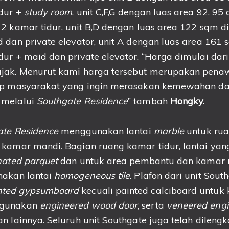
dur +
study room
, unit C,F,G dengan luas area 92, 9
2 kamar tidur, unit B,D dengan luas area 122 sqm d
 dan private elevator, unit A dengan luas area 161 
ur + maid dan private elevator. “Harga dimulai dari 
ajak. Menurut kami harga tersebut merupakan pena
iap masyarakat yang ingin merasakan kemewahan d
 melalui
Southgate Residence
” tambah
Hongky.
ate Residence
menggunakan lantai
marble
untuk rua
 kamar mandi. Bagian ruang kamar tidur, lantai ya
nated parquet
dan untuk area pembantu dan kamar
nakan lantai
homogeneous tile
. Plafon dari unit Sou
nted gypsumboard
kecuali painted calciboard untuk
ggunakan
engineered wood door
, serta
veneered eng
n lainnya. Seluruh unit Southgate juga telah dileng