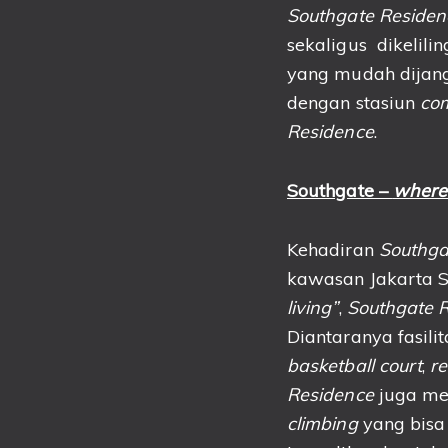
Southgate Residen
sekaligus dikelili
yang mudah dijang
dengan stasiun
com
Residence
.
Southgate –
where 
Kehadiran
Southga
kawasan Jakarta S
living”
,
Southgate 
Diantaranya fasili
basketball court
,
r
Residence
juga men
climbing
yang bisa 