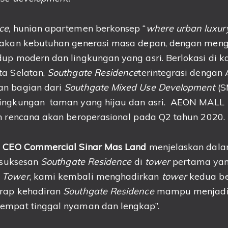
ce
, hunian apartemen berkonsep “
where urban luxur
akan kebutuhan generasi masa depan, dengan men
dup modern dan lingkungan yang asri. Berlokasi di 
ta Selatan,
Southgate Residence
terintegrasi dengan
an bagian dari
Southgate Mixed Use Development
(S
ingkungan taman yang hijau dan asri. AEON MALL 
an rencana akan beroperasional pada Q2 tahun 2020.
, CEO Commercial Sinar Mas Land
menjelaskan dalam
kesuksesan
Southgate Residence
di
tower
pertama ya
 Tower
, kami kembali menghadirkan
tower
kedua b
arap kehadiran
Southgate Residence
mampu menjadi 
empat tinggal nyaman dan lengkap”.