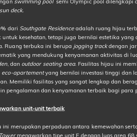
engan
swimming pool
semi Olympic pool dilengkapi
sun deck.
60% dari
Southgate Residence
adalah ruang hijau ter
k untuk kesehatan, tetapi juga bernilai estetika yang
. Ruang terbuka ini berupa
jogging track
dengan jara
matik yang mendukung kenyamanan aktivitas di lua
den
, dan
outdoor seating area
. Fasilitas hijau ini m
i
eco-apartement
yang bernilai investasi tinggi dan 
an. Memiliki fasilitas yang sangat lengkap dan ber
n pengalaman dan kenyamanan terbaik bagi para 
arkan unit-unit terbaik
u ini merupakan perpaduan antara kemewahan serta
 Tower
menawarkan tipe unit E dengan luas area 68 