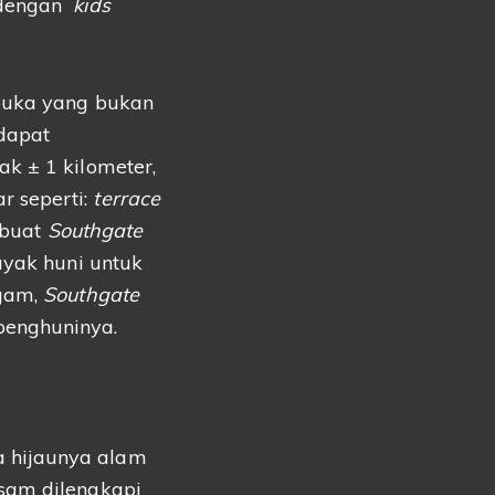
 dengan
kids
buka yang bukan
 dapat
k ± 1 kilometer,
r seperti:
terrace
embuat
Southgate
layak huni untuk
agam,
Southgate
penghuninya.
 hijaunya alam
sqm dilengkapi