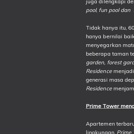
juga dilengkapi d
pool
,
fun pool dan 
Tidak hanya itu, 
hanya bernilai bai
menyegarkan mata
beberapa taman te
garden, forest gar
Residence
menjad
generasi masa dep
Residence
menjami
Prime Tower menaw
Apartemen terbar
lingkungan.
Prime